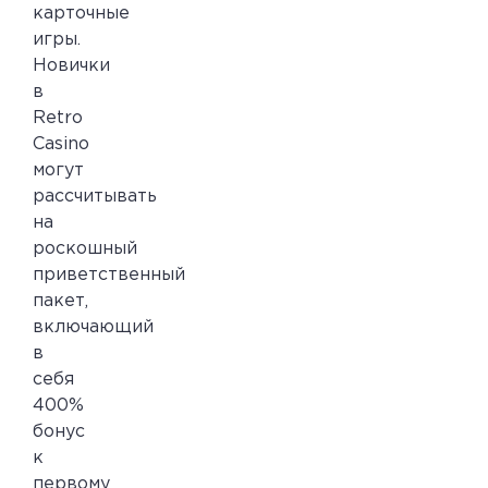
карточные
игры.
Новички
в
Retro
Casino
могут
рассчитывать
на
роскошный
приветственный
пакет,
включающий
в
себя
400%
бонус
к
первому