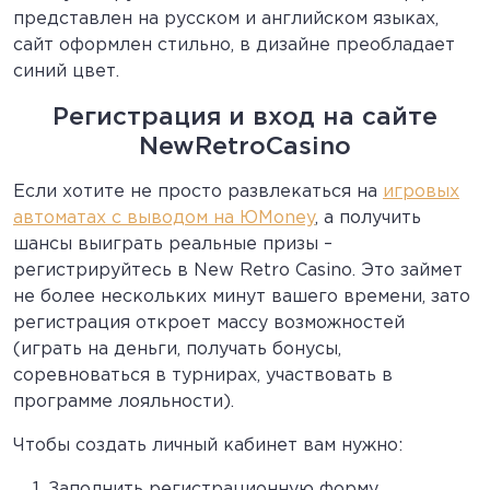
представлен на русском и английском языках,
Размер АПК:
18.2
сайт оформлен стильно, в дизайне преобладает
Информация
синий цвет.
Лицензия:
Curacao №8048/JAZ2016-050
Платежные системы:
Visa, MasterCard, MIR, Piastrix,
Регистрация и вход на сайте
FKWallet, ЮMoney, СБП, Binance, Ethereum, Tether
NewRetroCasino
Софт:
NetEnt, Play'n GO, Pragmatic Play, Novomatic
Скорость вывода:
От 5 минут до 24 часов
Если хотите не просто развлекаться на
игровых
Верификация:
Не обязательна или по паспорту
автоматах с выводом на ЮMoney
, а получить
RTP:
96 %
шансы выиграть реальные призы –
Мин. депозит:
1 ₽
регистрируйтесь в New Retro Casino. Это займет
Лимиты:
300000 ₽
не более нескольких минут вашего времени, зато
Контакты:
support@newretrocasino.com
регистрация откроет массу возможностей
(играть на деньги, получать бонусы,
соревноваться в турнирах, участвовать в
программе лояльности).
Чтобы создать личный кабинет вам нужно:
Заполнить регистрационную форму.