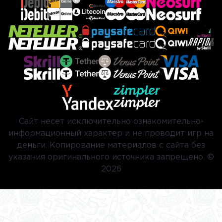
Сайт несет исключительно ознакомительно-
информационный характер и не проводит игр на
деньги. Копирование материалов с сайта без
указания оригинального источника запрещено. ©
2026