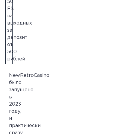
50
FS
на
выходных
за
депозит
от
500
рублей
NewRetroCasino
было
запущено
в
2023
году,
и
практически
сразу