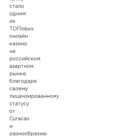
стало
одним
из
ТОПовых
онлайн
казино
на
российском
азартном
рынке,
благодаря
своему
лицензированному
статусу
от
Curacao
и
разнообразию