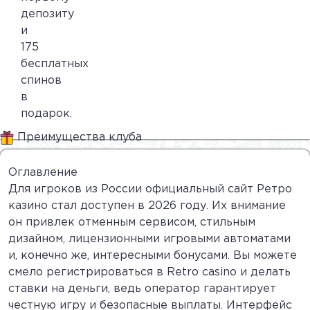
депозиту
и
175
бесплатных
спинов
в
подарок.
Преимущества клуба
Стильный и интересный дизайн
Оглавление
Каждая игра из коллекции казино лицензионная
Для игроков из России официальный сайт Ретро
Большой выбор платежных инструментов
казино стал доступен в 2026 году. Их внимание
Щедрый приветственный бонус
он привлек отменным сервисом, стильным
Безопасные и быстрые транзакции
дизайном, лицензионными игровыми автоматами
Мобильный клиент
и, конечно же, интересными бонусами. Вы можете
смело регистрироваться в Retro casino и делать
Версия Android:
4.4 +
ставки на деньги, ведь оператор гарантирует
Версия iOS:
9.3.6 +
честную игру и безопасные выплаты. Интерфейс
Количество игр:
450