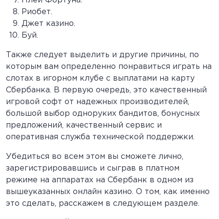
Лицензия:
Curacao № OGL/2024/169/0146
Риобет.
Платежные системы:
МИР, СБП, Сбербанк, Visa,
Джет казино.
MasterCard, Piasrix, Bitcoin, Tether, Sky Pay, VouWallet
Буй.
Софт:
Лайв игры, Краш, Рулетка, Блекджек,
Покер, Баккара, Карты, Игровые шоу
Также следует выделить и другие причины, по
Скорость вывода:
0-24 часов
которым вам определенно понравиться играть на
Верификация:
Не обязательна, по паспорту
слотах в игорном клубе с выплатами на карту
RTP:
98%
Сбербанка. В первую очередь, это качественный
Мин. депозит:
500 RUB
игровой софт от надежных производителей,
Лимиты:
500 RUB
большой выбор одноруких бандитов, бонусных
Контакты:
martin@support.win
предложений, качественный сервис и
оперативная служба технической поддержки.
Убедиться во всем этом вы сможете лично,
зарегистрировавшись и сыграв в платном
режиме на аппаратах на Сбербанк в одном из
вышеуказанных онлайн казино. О том, как именно
это сделать, расскажем в следующем разделе.