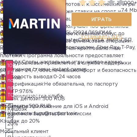
Количество игр:
10 000+
предлагает более 8500 слотов и классические игры
Размер АПК:
7.4 Mb
с живыми дилерами, а также ставки на спорт и
киберспорт. При регистрации с промокодом
ИГРАТЬ
Информация
GET100FS новые игроки получают 100 фриспинов
Лицензия:
Curacao № OGL/2024/169/0146
без депозита, а также приветственный бонус до
Установить АРК
Платежные системы:
MasterCard, VISA, МИР, СБП,
225% и 500 фриспинов. Все финансовые операции
Piastrix, Binance Pay, Криптокошелек, Sber Pay, T-Pay,
надежно защищены, включая криптовалютные
FK Wallet
платежи. Программа лояльности предоставляет
Софт:
Слоты, настольные игры, живое казино,
многоуровневые привилегии, а служба поддержки
100
спортивные ставки, instant games
работает 24/7, обеспечивая комфорт и безопасность
FS
Скорость вывода:
0-24 часов
игроков.
по
Верификация:
Не обязательна, по паспорту
промокоду
RTP:
97.6%
TOPBONUSFREE
Преимущества клуба
Мин. депозит:
500 RUB
Лимиты:
500 RUB
Мобильное приложение для iOS и Android
Кешбэк
Контакты:
fugu@support.win
Мгновенные выплаты без комиссии
до
Кэшбэк до 20%
20%
Мобильный клиент