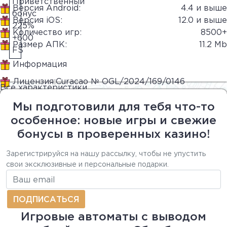
Приветственный
Версия Android:
4.4 и выше
бонус
Версия iOS:
12.0 и выше
225%
Количество игр:
8500+
+600
Размер АПК:
11.2 Mb
FS
Информация
Лицензия:
Curacao № OGL/2024/169/0146
Все характеристики
Платежные системы:
Bank card, Сбербанк, VISA,
Мы подготовили для тебя что-то
MasterCard, Мир, Piastrix, СПБ, Binance Pay, Crypto
Онлайн-казино Martin — это современная игорная
Currency
особенное: новые игры и свежие
платформа, сочетающая в себе слоты, лайв-игры с
Софт:
Лайф игры, Рулетки, Настольные, Автоматы,
реальными дилерами и полноценную букмекерскую
бонусы в проверенных казино!
провайдеры
линию. Казино работает по лицензии Кюрасао №
Зарегистрируйся на нашу рассылку, чтобы не упустить
Скорость вывода:
0-24 часов
OGL/2024/169/0146, обеспечивая легальную и
свои эксклюзивные и персональные подарки.
Верификация:
Не обязательна, по паспорту
честную игру. Игрокам доступно более 9000
RTP:
97%
игровых автоматов, карточные развлечения, а также
Мин. депозит:
500 RUB
ставки на спорт и кибердисциплины. При
Лимиты:
500 RUB
регистрации с промокодом
Игровые автоматы с выводом
Контакты:
flagman@support.win
TOPBONUSFREE
пользователи получают 100