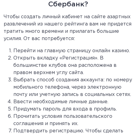
Сбербанк?
Чтобы создать личный кабинет на сайте азартных
развлечений из нашего рейтинга вам не придется
тратить много времени и прилагать большие
усилия. От вас потребуется:
Перейти на главную страницу онлайн казино.
Открыть вкладку «Регистрация». В
большинстве клубов она расположена в
правом верхнем углу сайта.
Выбрать способ создания аккаунта: по номеру
мобильного телефона, через электронную
почту или учетную запись в социальных сетях.
Ввести необходимые личные данные.
Придумать пароль для входа в профиль.
Прочитать условия пользовательского
соглашения и принять их.
Подтвердить регистрацию. Чтобы сделать