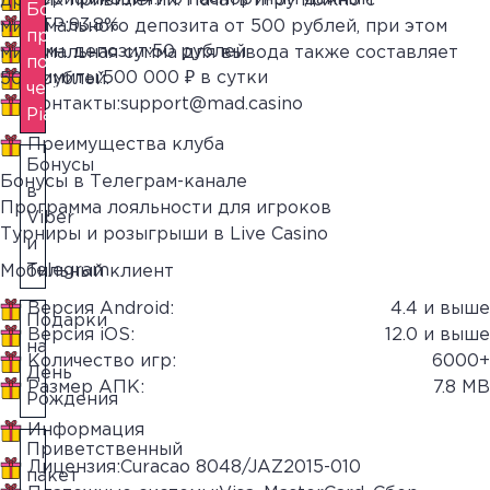
Бонусы
RTP:
93.8%
минимального депозита от 500 рублей, при этом
при
Мин. депозит:
50 рублей
минимальная сумма для вывода также составляет
пополнении
Лимиты:
500 000 ₽ в сутки
500 рублей.
через
Контакты:
support@mad.casino
Piastrix
Преимущества клуба
Бонусы
Бонусы в Телеграм-канале
в
Программа лояльности для игроков
Viber
Турниры и розыгрыши в Live Casino
и
Telegram
Мобильный клиент
Версия Android:
4.4 и выше
Подарки
Версия iOS:
12.0 и выше
на
Количество игр:
6000+
День
Размер АПК:
7.8 MB
Рождения
Информация
Приветственный
Лицензия:
Curacao 8048/JAZ2015-010
пакет