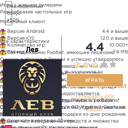
Игры с живыми дилерами
Еженедельный
Разнообразие настольных игр
бонус
+50%
Мобильный клиент
Версия Android:
4.4 и выше
Версия iOS:
12.0 и выше
Все характеристики
4.4
Количество игр:
10 000+
Лев
Размер АПК:
7.4 MB
С 2014 года казино Риобет, имеющее лицензию
Curacao, работает в России и успешно утвердилось
Информация
среди лидеров азартных заведений. Чем оно
Лицензия:
Anjouan № ALSI-202510009-F1
привлекает? Обширным выбором игровых
Платежные системы:
Pixtrix, FK Wallet, СБП, P2P
развлечений, уникальными акционными
ИГРАТЬ
переводы, Сбербанк, Tinkoff, Альфа-Банк, ВТБ, USDT,
предложениями и надёжностью выплат. Пройдя
Bitcoin, Litecoin
регистрацию, новичкам предоставляется
Установить АРК
Софт:
NetEnt, Microgaming, Playtech, Evolution
бездепозитный бонус 50 фриспинов игре Book of
Gaming, Pragmatic Play, Play’n GO, Yggdrasil, Quickspin,
Dead. Плюс ко всему, игроки могут рассчитывать на
ОБЗОР
Red Tiger
дополнительные бонусы, подарки ко дню рождения,
Скорость вывода:
до 30 мин
возврат части потраченных средств и множество
Верификация:
По паспортным данным
других привилегий. Начать игру можно с