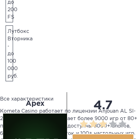
до
200
FS
Лутбокс
Вторника
-
до
100
000
руб.
Все характеристики
4.7
Apex
Kometa Casino работает по лицензии Anjouan AL SI-
202409040-FI2 и предлагает более 9000 игр от 80+
провайдеров. В каталоге доступны 8000+ слотов,
680+ лайв игр, 100+ рулеток и 100+ настольных игр.