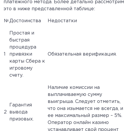
платежного метода. Более детально рассмотрим
это в ниже представленной таблице:
№
Достоинства
Недостатки
Простая и
быстрая
процедура
1
привязки
Обязательная верификация.
карты Сбера к
игровому
счету.
Наличие комиссии на
выплачиваемую сумму
выигрыша. Следует отметить,
Гарантия
что она изымается не всегда, и
2
вывода
ее максимальный размер – 5%.
призовых.
Оператор онлайн казино
устанавливает свой процент