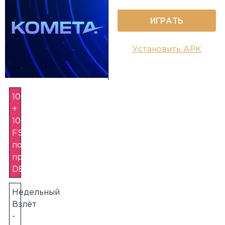
ИГРАТЬ
Установить АРК
100%
+
100
FS
по
промокоду
DEPWIN100
Недельный
Взлёт
-