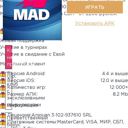
Минимальный вывод - 5000 рублей для VISA,
ИГРАТЬ
MasterCard и МИР, а через СБП - от 2200 рублей.
Установить АРК
Преимущества клуба
Живая поддержка
Участие в турнирах
Кэшбэк
Участие в свидание с Евой
на
Мобильный клиент
проигрыши
Версия Android:
4.4 и выше
VIP-
Версия iOS:
12.0 и выше
клуб
Количество игр:
12 000+
с
Размер АПК:
8.2 Mb
эксклюзивными
привилегиями
Информация
Лицензия:
Anjouan 3-102-937610 SRL
Приветственный
Платежные системы:
MasterCard, VISA, МИР, СБП,
бонус