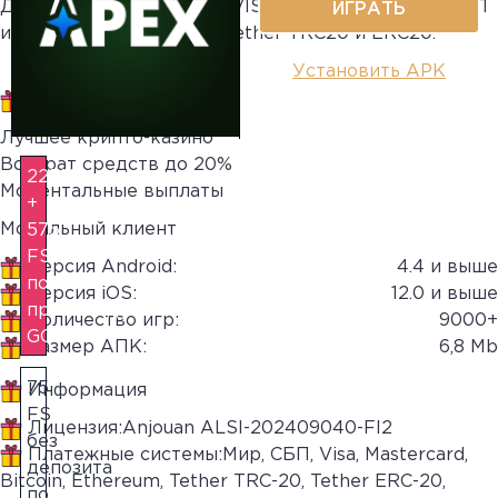
Для платежей доступны VISA, MasterCard, МИР, СБП
ИГРАТЬ
и криптовалюты TRON, Tether TRC20 и ERC20.
Установить АРК
Преимущества клуба
Лучшее крипто-казино
Возврат средств до 20%
225%
Моментальные выплаты
+
Мобильный клиент
575
FS
Версия Android:
4.4 и выше
по
Версия iOS:
12.0 и выше
промокоду
Количество игр:
9000+
GOWIN
Размер АПК:
6,8 Mb
75
Информация
FS
Лицензия:
Anjouan ALSI-202409040-FI2
без
Платежные системы:
Мир, СБП, Visa, Mastercard,
депозита
Bitcoin, Ethereum, Tether TRC-20, Tether ERC-20,
по