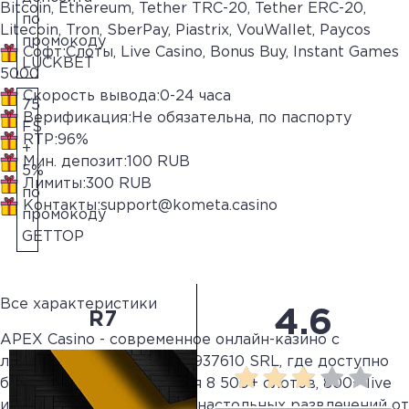
Bitcoin, Ethereum, Tether TRC-20, Tether ERC-20,
по
Litecoin, Tron, SberPay, Piastrix, VouWallet, Paycos
промокоду
Софт:
Слоты, Live Casino, Bonus Buy, Instant Games
LUCKBET
5000
Скорость вывода:
0-24 часа
75
Верификация:
Не обязательна, по паспорту
FS
RTP:
96%
+
Мин. депозит:
100 RUB
5%
Лимиты:
300 RUB
по
Контакты:
support@kometa.casino
промокоду
GETTOP
Все характеристики
4.6
R7
APEX Casino - современное онлайн-казино с
лицензией Anjouan 3-102-937610 SRL, где доступно
более 12 000 игр, включая 8 500+ слотов, 800+ live
игр, 100+ рулеток и 200+ настольных развлечений от