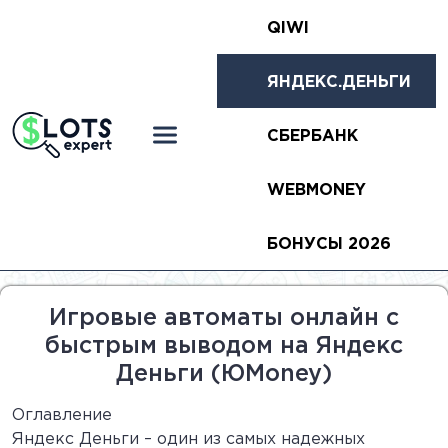
QIWI
ЯНДЕКС.ДЕНЬГИ
СБЕРБАНК
WEBMONEY
БОНУСЫ 2026
Игровые автоматы онлайн с
быстрым выводом на Яндекс
Деньги (ЮMoney)
Оглавление
Яндекс Деньги – один из самых надежных