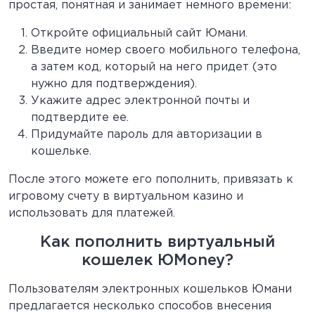
простая, понятная и занимает немного времени:
Откройте официальный сайт Юмани.
Введите номер своего мобильного телефона,
а затем код, который на него придет (это
нужно для подтверждения).
Укажите адрес электронной почты и
подтвердите ее.
Придумайте пароль для авторизации в
кошельке.
После этого можете его пополнить, привязать к
игровому счету в виртуальном казино и
использовать для платежей.
Как пополнить виртуальный
кошелек ЮMoney?
Пользователям электронных кошельков Юмани
предлагается несколько способов внесения