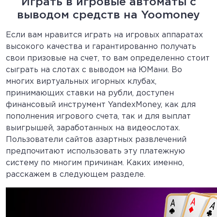
Играть в игровые автоматы с
Контакты:
flagman@support.win
TOPBONUSFREE
пользователи получают 100
выводом средств на Yoomoney
фриспинов без депозита, а также приветственный
пакет до 225% на депозит и 600 фриспинов. Все
Если вам нравится играть на игровых аппаратах
транзакции, включая оплату и вывод в
высокого качества и гарантированно получать
криптовалюте, защищены по последним стандартам
свои призовые на счет, то вам определенно стоит
безопасности.
сыграть на слотах с выводом на ЮМани. Во
многих виртуальных игорных клубах,
Преимущества клуба
принимающих ставки на рубли, доступен
финансовый инструмент YandexMoney, как для
Ежегодные подарки ко дню рождения
пополнения игрового счета, так и для выплат
Бонусный магазин с лутбоксами и фриспинами
выигрышей, заработанных на видеослотах.
Приветственные бонусы для новых игроков
Пользователи сайтов азартных развлечений
Мобильный клиент
предпочитают использовать эту платежную
Версия Android:
4.4 и выше
систему по многим причинам. Каких именно,
Версия iOS:
12.0 и выше
расскажем в следующем разделе.
Количество игр:
9000+
Размер АПК:
7.4 Mb
Информация