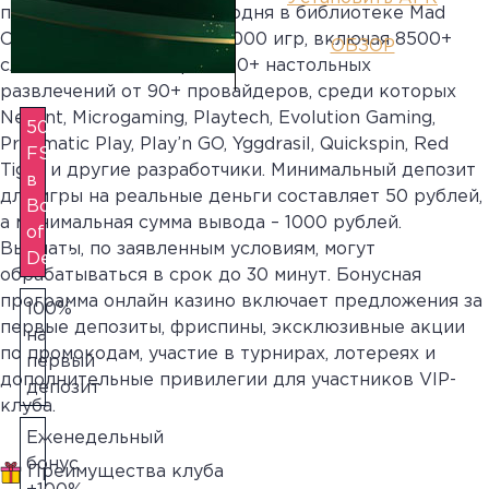
пополнения счета. На сегодня в библиотеке Mad
Casino доступно более 10000 игр, включая 8500+
ОБЗОР
слотов, 800+ live-игр и 200+ настольных
развлечений от 90+ провайдеров, среди которых
NetEnt, Microgaming, Playtech, Evolution Gaming,
50
Pragmatic Play, Play’n GO, Yggdrasil, Quickspin, Red
FS
Tiger и другие разработчики. Минимальный депозит
в
для игры на реальные деньги составляет 50 рублей,
Book
а минимальная сумма вывода – 1000 рублей.
of
Выплаты, по заявленным условиям, могут
Dead
обрабатываться в срок до 30 минут. Бонусная
программа онлайн казино включает предложения за
100%
первые депозиты, фриспины, эксклюзивные акции
на
по промокодам, участие в турнирах, лотереях и
первый
дополнительные привилегии для участников VIP-
депозит
клуба.
Еженедельный
бонус
Преимущества клуба