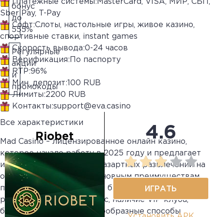
Платежные системы:
MasterCard, VISA, МИР, СБП,
бонус
Sber Pay, T-Pay
до
Софт:
Слоты, настольные игры, живое казино,
555%
спортивные ставки, instant games
Скорость вывода:
0-24 часов
Регулярные
Верификация:
По паспорту
акции
RTP:
96%
и
Мин. депозит:
100 RUB
промокоды
Лимиты:
2200 RUB
Контакты:
support@eva.casino
Все характеристики
4.6
Riobet
Mad Casino – лицензированное онлайн казино,
которое начало работу в 2025 году и предлагает
игрокам широкий выбор азартных развлечений на
официальном сайте. К основным преимуществам
площадки можно отнести большой каталог игр,
ИГРАТЬ
русскоязычный интерфейс, наличие VIP-клуба,
быстрые выплаты и разнообразные способы
Установить АРК