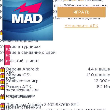
800+ лайв игр, 100+ рулеток и 200+ настольных игр.
Минимальный вывод - 5000 рублей для VISA,
ИГРАТЬ
MasterCard и МИР, а через СБП - от 2200 рублей.
Установить АРК
Преимущества клуба
Живая поддержка
Участие в турнирах
Кэшбэк
Участие в свидание с Евой
на
Мобильный клиент
проигрыши
Версия Android:
4.4 и выше
VIP-
Версия iOS:
12.0 и выше
клуб
Количество игр:
12 000+
с
Размер АПК:
8.2 Mb
эксклюзивными
привилегиями
Информация
Лицензия:
Anjouan 3-102-937610 SRL
Приветственный