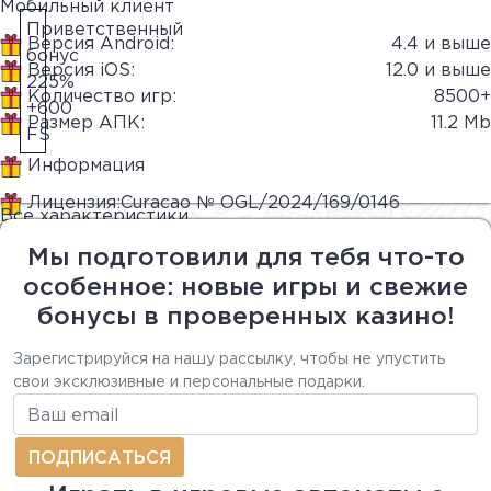
Мобильный клиент
Приветственный
Версия Android:
4.4 и выше
бонус
Версия iOS:
12.0 и выше
225%
Количество игр:
8500+
+600
Размер АПК:
11.2 Mb
FS
Информация
Лицензия:
Curacao № OGL/2024/169/0146
Все характеристики
Платежные системы:
Bank card, Сбербанк, VISA,
Мы подготовили для тебя что-то
MasterCard, Мир, Piastrix, СПБ, Binance Pay, Crypto
Онлайн-казино Martin — это современная игорная
Currency
особенное: новые игры и свежие
платформа, сочетающая в себе слоты, лайв-игры с
Софт:
Лайф игры, Рулетки, Настольные, Автоматы,
реальными дилерами и полноценную букмекерскую
бонусы в проверенных казино!
провайдеры
линию. Казино работает по лицензии Кюрасао №
Зарегистрируйся на нашу рассылку, чтобы не упустить
Скорость вывода:
0-24 часов
OGL/2024/169/0146, обеспечивая легальную и
свои эксклюзивные и персональные подарки.
Верификация:
Не обязательна, по паспорту
честную игру. Игрокам доступно более 9000
RTP:
97%
игровых автоматов, карточные развлечения, а также
Мин. депозит:
500 RUB
ставки на спорт и кибердисциплины. При
Лимиты:
500 RUB
регистрации с промокодом