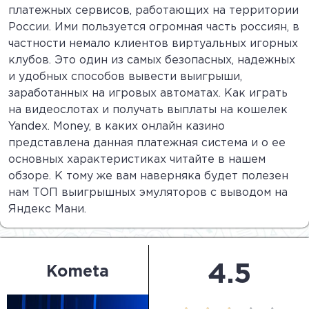
платежных сервисов, работающих на территории
России. Ими пользуется огромная часть россиян, в
частности немало клиентов виртуальных игорных
клубов. Это один из самых безопасных, надежных
и удобных способов вывести выигрыши,
заработанных на игровых автоматах. Как играть
на видеослотах и получать выплаты на кошелек
Yandex. Money, в каких онлайн казино
представлена данная платежная система и о ее
основных характеристиках читайте в нашем
обзоре. К тому же вам наверняка будет полезен
нам ТОП выигрышных эмуляторов с выводом на
Яндекс Мани.
4.5
Kometa