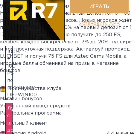
90+ провайдеров. Платформа поддерживает VISA,
ИГРАТЬ
MasterCard и МИР, с минимальным депозитом от 100
рублей и выводом до 24 часов. Новых игроков ждёт
Установить АРК
приветственный бонус 100% на первый депозит от 1
130 рублей с возможностью получить до 250 FS,
кешбек каждое воскресенье от 3% до 20%, турниры
и круглосуточная поддержка. Активируй промокод
100%
LUCKBET и получи 75 FS для Aztec Gems Mobile, а
+
игровые баллы обменивай на призы в магазине
100
бонусов.
FS
по
промокоду
Преимущества клуба
DEPWIN100
Магазин бонусов
Ускоренный вывод средств
Лутбокс
Реферальная программа
с
шансом
Мобильный клиент
до
Версия Android:
4.4 и выше