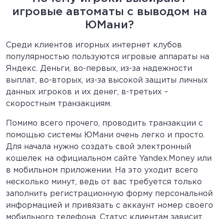
игровые автоматы с выводом на
ЮМани?
Среди клиентов игорных интернет клубов
популярностью пользуются игровые аппараты на
Яндекс. Деньги, во-первых, из-за надежности
выплат, во-вторых, из-за высокой защиты личных
данных игроков и их денег, в-третьих –
скоростным транзакциям.
Помимо всего прочего, проводить транзакции с
помощью системы ЮМани очень легко и просто.
Для начала нужно создать свой электронный
кошелек на официальном сайте Yandex.Money или
в мобильном приложении. На это уходит всего
несколько минут, ведь от вас требуется только
заполнить регистрационную форму персональной
информацией и привязать с аккаунт номер своего
мобильного телефона. Статус клиентам зависит