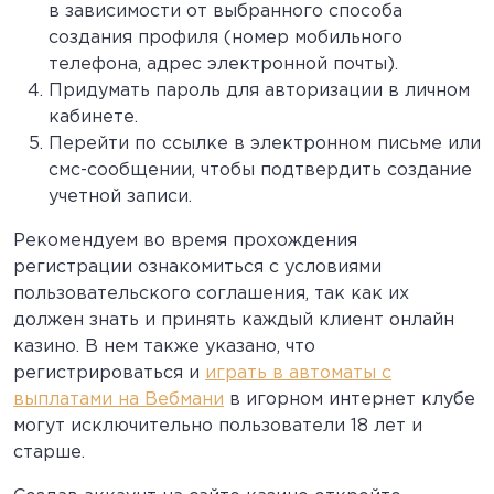
в зависимости от выбранного способа
создания профиля (номер мобильного
телефона, адрес электронной почты).
Придумать пароль для авторизации в личном
кабинете.
Перейти по ссылке в электронном письме или
смс-сообщении, чтобы подтвердить создание
учетной записи.
Рекомендуем во время прохождения
регистрации ознакомиться с условиями
пользовательского соглашения, так как их
должен знать и принять каждый клиент онлайн
казино. В нем также указано, что
регистрироваться и
играть в автоматы с
выплатами на Вебмани
в игорном интернет клубе
могут исключительно пользователи 18 лет и
старше.