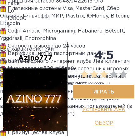
Лицензия:
Curacao 8048/JAZ2015-010
пакет
Платежные системы:
Visa, MasterCard, Сбер
до
Онлайн, Тинькофф, МИР, Piastrix, ЮMoney, Bitcoin,
100000
Litecoin
₽
Софт:
Amatic, Microgaming, Habanero, Betsoft,
Yggdrasil, Endrorphina
Скорость вывода:
до 24 часов
Все характеристики
4.5
Верификация:
По паспортным данным
Azino777
RTP:
94.8%
На сайте игорного интернет клуба Лев клиентам
Мин. депозит:
500 рублей
доступен широкий выбор качественных игровых
Лимиты:
75000 рублей для новичка
автоматов. Их главные преимущества: честные
Контакты:
support@riobet.com
результаты игр, увлекательные сюжеты и
прибыльные бонусные функции. Крутить барабаны
ИГРАТЬ
слотов в казино могут все желающие игроки,
включая незарегистрированных пользователей (в
Установить АРК
демонстрационном режиме).
ОБЗОР
Преимущества клуба