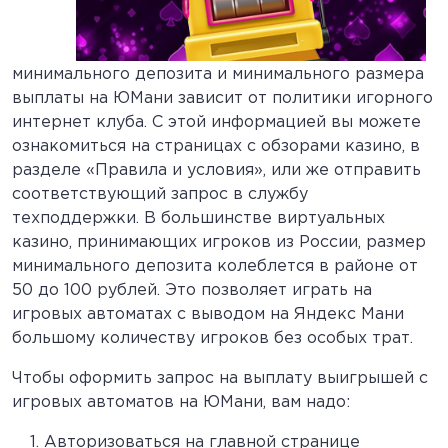
минимального депозита и минимального размера
выплаты на ЮМани зависит от политики игорного
интернет клуба. С этой информацией вы можете
ознакомиться на страницах с обзорами казино, в
разделе «Правила и условия», или же отправить
соответствующий запрос в службу
техподдержки. В большинстве виртуальных
казино, принимающих игроков из России, размер
минимального депозита колеблется в районе от
50 до 100 рублей. Это позволяет играть на
игровых автоматах с выводом на Яндекс Мани
большому количеству игроков без особых трат.
Чтобы оформить запрос на выплату выигрышей с
игровых автоматов на ЮМани, вам надо:
Авторизоваться на главной странице